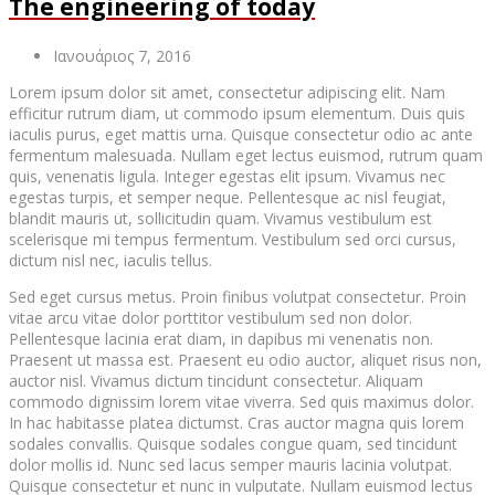
The engineering of today
Ιανουάριος 7, 2016
Lorem ipsum dolor sit amet, consectetur adipiscing elit. Nam
efficitur rutrum diam, ut commodo ipsum elementum. Duis quis
iaculis purus, eget mattis urna. Quisque consectetur odio ac ante
fermentum malesuada. Nullam eget lectus euismod, rutrum quam
quis, venenatis ligula. Integer egestas elit ipsum. Vivamus nec
egestas turpis, et semper neque. Pellentesque ac nisl feugiat,
blandit mauris ut, sollicitudin quam. Vivamus vestibulum est
scelerisque mi tempus fermentum. Vestibulum sed orci cursus,
dictum nisl nec, iaculis tellus.
Sed eget cursus metus. Proin finibus volutpat consectetur. Proin
vitae arcu vitae dolor porttitor vestibulum sed non dolor.
Pellentesque lacinia erat diam, in dapibus mi venenatis non.
Praesent ut massa est. Praesent eu odio auctor, aliquet risus non,
auctor nisl. Vivamus dictum tincidunt consectetur. Aliquam
commodo dignissim lorem vitae viverra. Sed quis maximus dolor.
In hac habitasse platea dictumst. Cras auctor magna quis lorem
sodales convallis. Quisque sodales congue quam, sed tincidunt
dolor mollis id. Nunc sed lacus semper mauris lacinia volutpat.
Quisque consectetur et nunc in vulputate. Nullam euismod lectus