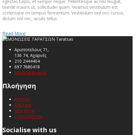
egestas turpis, et semper neque. Pellentesque ac nisl feugiat,
blandit mauris ut, sollicitudin quam. Vivamus vestibulum est
scelerisque mi tempus fermentum. Vestibulum sed orci cursus,
dictum nisl nec, iaculis tellus.
Read More
Αριστοτελους 71,
136 74, Αχαρνές
210 2444404
697 7680418
info@taratsas.gr
Πλοήγηση
ΑΡΧΙΚΗ
ΣΧΕΤΙΚΑ
ΝΕΑ ΕΡΓΑ
ΕΠΙΚΟΙΝΩΝΙΑ
Socialise with us