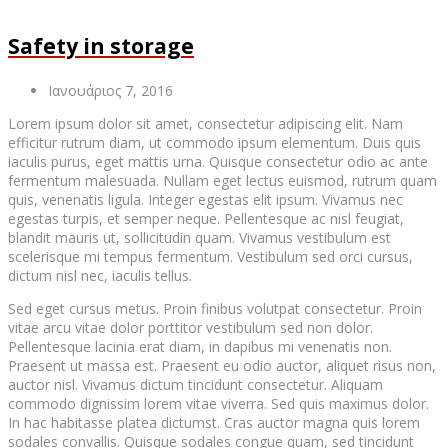
Safety in storage
Ιανουάριος 7, 2016
Lorem ipsum dolor sit amet, consectetur adipiscing elit. Nam
efficitur rutrum diam, ut commodo ipsum elementum. Duis quis
iaculis purus, eget mattis urna. Quisque consectetur odio ac ante
fermentum malesuada. Nullam eget lectus euismod, rutrum quam
quis, venenatis ligula. Integer egestas elit ipsum. Vivamus nec
egestas turpis, et semper neque. Pellentesque ac nisl feugiat,
blandit mauris ut, sollicitudin quam. Vivamus vestibulum est
scelerisque mi tempus fermentum. Vestibulum sed orci cursus,
dictum nisl nec, iaculis tellus.
Sed eget cursus metus. Proin finibus volutpat consectetur. Proin
vitae arcu vitae dolor porttitor vestibulum sed non dolor.
Pellentesque lacinia erat diam, in dapibus mi venenatis non.
Praesent ut massa est. Praesent eu odio auctor, aliquet risus non,
auctor nisl. Vivamus dictum tincidunt consectetur. Aliquam
commodo dignissim lorem vitae viverra. Sed quis maximus dolor.
In hac habitasse platea dictumst. Cras auctor magna quis lorem
sodales convallis. Quisque sodales congue quam, sed tincidunt