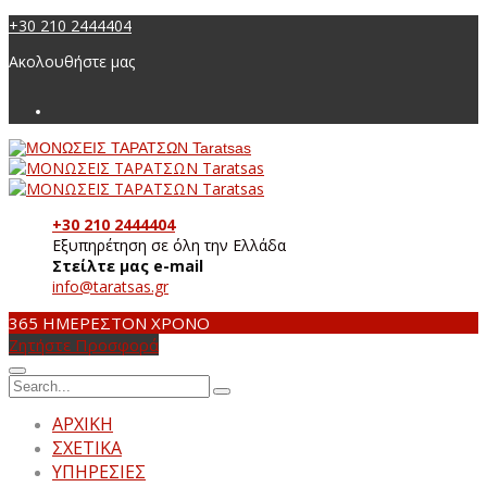
+30 210 2444404
Ακολουθήστε μας
+30 210 2444404
Εξυπηρέτηση σε όλη την Ελλάδα
Στείλτε μας e-mail
info@taratsas.gr
365 ΗΜΕΡΕΣ
ΤΟΝ ΧΡΟΝΟ
Ζητήστε Προσφορά
ΑΡΧΙΚΗ
ΣΧΕΤΙΚΑ
ΥΠΗΡΕΣΙΕΣ