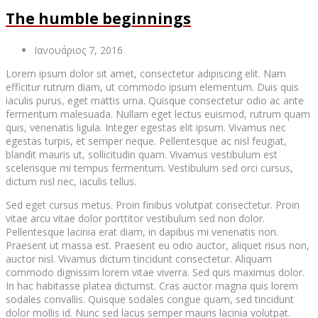
The humble beginnings
Ιανουάριος 7, 2016
Lorem ipsum dolor sit amet, consectetur adipiscing elit. Nam
efficitur rutrum diam, ut commodo ipsum elementum. Duis quis
iaculis purus, eget mattis urna. Quisque consectetur odio ac ante
fermentum malesuada. Nullam eget lectus euismod, rutrum quam
quis, venenatis ligula. Integer egestas elit ipsum. Vivamus nec
egestas turpis, et semper neque. Pellentesque ac nisl feugiat,
blandit mauris ut, sollicitudin quam. Vivamus vestibulum est
scelerisque mi tempus fermentum. Vestibulum sed orci cursus,
dictum nisl nec, iaculis tellus.
Sed eget cursus metus. Proin finibus volutpat consectetur. Proin
vitae arcu vitae dolor porttitor vestibulum sed non dolor.
Pellentesque lacinia erat diam, in dapibus mi venenatis non.
Praesent ut massa est. Praesent eu odio auctor, aliquet risus non,
auctor nisl. Vivamus dictum tincidunt consectetur. Aliquam
commodo dignissim lorem vitae viverra. Sed quis maximus dolor.
In hac habitasse platea dictumst. Cras auctor magna quis lorem
sodales convallis. Quisque sodales congue quam, sed tincidunt
dolor mollis id. Nunc sed lacus semper mauris lacinia volutpat.