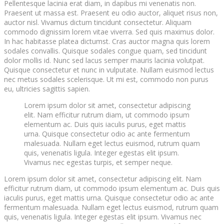
Pellentesque lacinia erat diam, in dapibus mi venenatis non.
Praesent ut massa est. Praesent eu odio auctor, aliquet risus non,
auctor nisl. Vivamus dictum tincidunt consectetur. Aliquam
commodo dignissim lorem vitae viverra. Sed quis maximus dolor.
In hac habitasse platea dictumst. Cras auctor magna quis lorem
sodales convallis. Quisque sodales congue quam, sed tincidunt
dolor mollis id. Nunc sed lacus semper mauris lacinia volutpat.
Quisque consectetur et nunc in vulputate. Nullam euismod lectus
nec metus sodales scelerisque. Ut mi est, commodo non purus
eu, ultricies sagittis sapien.
Lorem ipsum dolor sit amet, consectetur adipiscing
elit. Nam efficitur rutrum diam, ut commodo ipsum
elementum ac. Duis quis iaculis purus, eget mattis
urna. Quisque consectetur odio ac ante fermentum
malesuada. Nullam eget lectus euismod, rutrum quam
quis, venenatis ligula. Integer egestas elit ipsum.
Vivamus nec egestas turpis, et semper neque.
Lorem ipsum dolor sit amet, consectetur adipiscing elit. Nam
efficitur rutrum diam, ut commodo ipsum elementum ac. Duis quis
iaculis purus, eget mattis urna. Quisque consectetur odio ac ante
fermentum malesuada. Nullam eget lectus euismod, rutrum quam
quis, venenatis ligula. Integer egestas elit ipsum. Vivamus nec