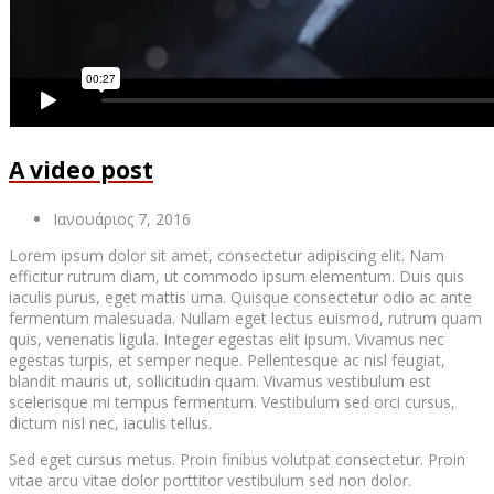
A video post
Ιανουάριος 7, 2016
Lorem ipsum dolor sit amet, consectetur adipiscing elit. Nam
efficitur rutrum diam, ut commodo ipsum elementum. Duis quis
iaculis purus, eget mattis urna. Quisque consectetur odio ac ante
fermentum malesuada. Nullam eget lectus euismod, rutrum quam
quis, venenatis ligula. Integer egestas elit ipsum. Vivamus nec
egestas turpis, et semper neque. Pellentesque ac nisl feugiat,
blandit mauris ut, sollicitudin quam. Vivamus vestibulum est
scelerisque mi tempus fermentum. Vestibulum sed orci cursus,
dictum nisl nec, iaculis tellus.
Sed eget cursus metus. Proin finibus volutpat consectetur. Proin
vitae arcu vitae dolor porttitor vestibulum sed non dolor.