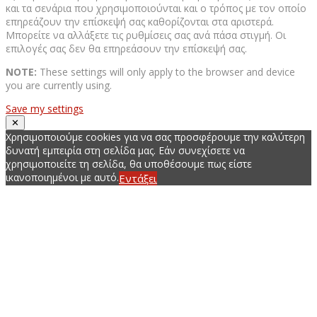
και τα σενάρια που χρησιμοποιούνται και ο τρόπος με τον οποίο
επηρεάζουν την επίσκεψή σας καθορίζονται στα αριστερά.
Μπορείτε να αλλάξετε τις ρυθμίσεις σας ανά πάσα στιγμή. Οι
επιλογές σας δεν θα επηρεάσουν την επίσκεψή σας.
NOTE:
These settings will only apply to the browser and device
you are currently using.
Save my settings
✕
Χρησιμοποιούμε cookies για να σας προσφέρουμε την καλύτερη
δυνατή εμπειρία στη σελίδα μας. Εάν συνεχίσετε να
χρησιμοποιείτε τη σελίδα, θα υποθέσουμε πως είστε
ικανοποιημένοι με αυτό.
Εντάξει