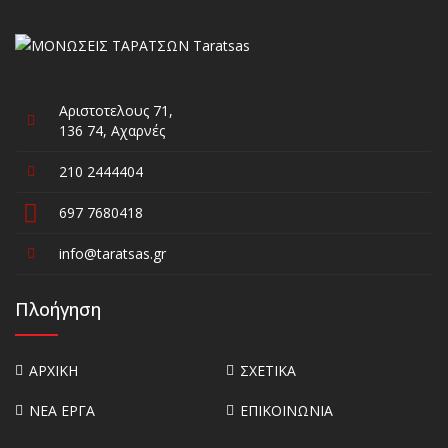
Αριστοτελους 71,
136 74, Αχαρνές
210 2444404
697 7680418
info@taratsas.gr
Πλοήγηση
ΑΡΧΙΚΗ
ΣΧΕΤΙΚΑ
ΝΕΑ ΕΡΓΑ
ΕΠΙΚΟΙΝΩΝΙΑ