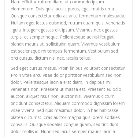
Nam efficitur rutrum diam, ut commodo ipsum
elementum. Duis quis iaculis purus, eget mattis urna.
Quisque consectetur odio ac ante fermentum malesuada.
Nullam eget lectus euismod, rutrum quam quis, venenatis
ligula. Integer egestas elit ipsum. Vivamus nec egestas
turpis, et semper neque. Pellentesque ac nisl feugiat,
blandit mauris ut, sollicitudin quam. Vivamus vestibulum
est scelerisque mi tempus fermentum. Vestibulum sed
orci cursus, dictum nisl nec, iaculis tellus.
Sed eget cursus metus. Proin finibus volutpat consectetur.
Proin vitae arcu vitae dolor porttitor vestibulum sed non
dolor. Pellentesque lacinia erat diam, in dapibus mi
venenatis non. Praesent ut massa est. Praesent eu odio
auctor, aliquet risus non, auctor nisl. Vivamus dictum
tincidunt consectetur. Aliquam commodo dignissim lorem
vitae viverra. Sed quis maximus dolor. In hac habitasse
platea dictumst. Cras auctor magna quis lorem sodales
convallis. Quisque sodales congue quam, sed tincidunt
dolor mollis id. Nunc sed lacus semper mauris lacinia