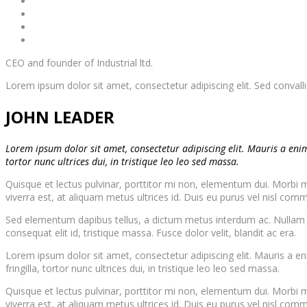
CEO and founder of Industrial ltd.
Lorem ipsum dolor sit amet, consectetur adipiscing elit. Sed convalli
JOHN LEADER
Lorem ipsum dolor sit amet, consectetur adipiscing elit. Mauris a enim
tortor nunc ultrices dui, in tristique leo leo sed massa.
Quisque et lectus pulvinar, porttitor mi non, elementum dui. Morbi mi 
viverra est, at aliquam metus ultrices id. Duis eu purus vel nisl commo
Sed elementum dapibus tellus, a dictum metus interdum ac. Nullam con
consequat elit id, tristique massa. Fusce dolor velit, blandit ac era.
Lorem ipsum dolor sit amet, consectetur adipiscing elit. Mauris a en
fringilla, tortor nunc ultrices dui, in tristique leo leo sed massa.
Quisque et lectus pulvinar, porttitor mi non, elementum dui. Morbi mi 
viverra est, at aliquam metus ultrices id. Duis eu purus vel nisl commo