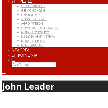
ΥΠΗΡΕΣΙΕΣ
ΣΤΕΓΑΝΟΠΟΙΗΣΗ
ΘΕΡΜΟΜΟΝΩΣΗ
HYPERDESMO
ΘΕΡΜΟΠΡΟΣΟΨΗ
ΑΦΡΟ-ΜΠΕΤΟΝ
ΘΕΡΜΟΜΟΝΩΣΗ ΠΥΛΩΤΗΣ
ΜΟΝΩΣΗ ΥΠΟΓΕΙΟΥ
ΜΟΝΩΣΗ ΑΝΕΛΚΥΣΤΗΡΑ
ΜΟΝΩΣΗ ΠΙΣΙΝΑΣ
ΜΕΜΒΡΑΝΕΣ PVC
ΝΕΑ ΕΡΓΑ
ΕΠΙΚΟΙΝΩΝΙΑ
John Leader