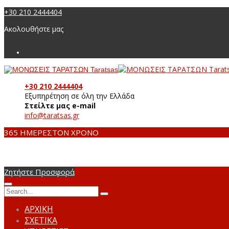
+30 210 2444404
Ακολουθήστε μας
+30 210 2444404
Εξυπηρέτηση σε όλη την Ελλάδα
Στείλτε μας e-mail
info@taratsas.gr
365 ΗΜΕΡΕΣ
ΤΟΝ ΧΡΟΝΟ
Ζητήστε Προσφορά
ΑΡΧΙΚΗ
ΣΧΕΤΙΚΑ