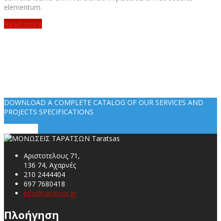
elementum.
Read more
DOWNLOAD A COMPLETE CATALOG OF OUR SERVICES AND
PROJECTS SPECIFICATIONS
Download
Αριστοτελους 71,
136 74, Αχαρνές
210 2444404
697 7680418
info@taratsas.gr
Πλοήγηση