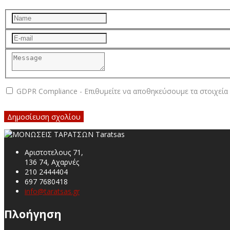
GDPR Compliance - Επιθυμείτε να αποθηκεύσουμε τα στοιχεία 
Αριστοτελους 71,
136 74, Αχαρνές
210 2444404
697 7680418
info@taratsas.gr
Πλοήγηση