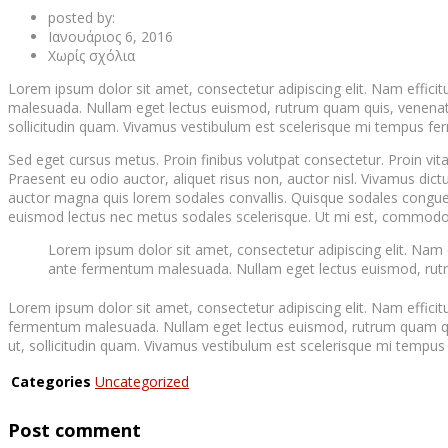
posted by:
Ιανουάριος 6, 2016
Χωρίς σχόλια
Lorem ipsum dolor sit amet, consectetur adipiscing elit. Nam effi
malesuada. Nullam eget lectus euismod, rutrum quam quis, venenatis l
sollicitudin quam. Vivamus vestibulum est scelerisque mi tempus ferm
Sed eget cursus metus. Proin finibus volutpat consectetur. Proin vit
Praesent eu odio auctor, aliquet risus non, auctor nisl. Vivamus di
auctor magna quis lorem sodales convallis. Quisque sodales congue q
euismod lectus nec metus sodales scelerisque. Ut mi est, commodo no
Lorem ipsum dolor sit amet, consectetur adipiscing elit. Nam
ante fermentum malesuada. Nullam eget lectus euismod, rutrum
Lorem ipsum dolor sit amet, consectetur adipiscing elit. Nam effic
fermentum malesuada. Nullam eget lectus euismod, rutrum quam quis, 
ut, sollicitudin quam. Vivamus vestibulum est scelerisque mi tempus f
Categories
Uncategorized
Post comment