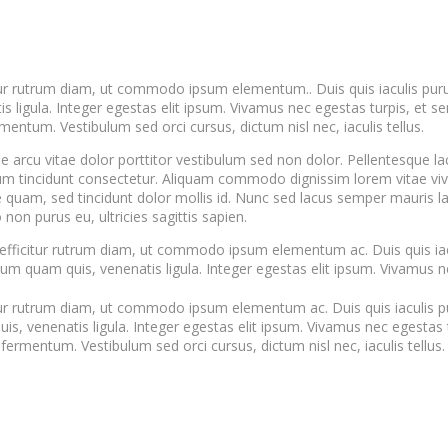
citur rutrum diam, ut commodo ipsum elementum.
. Duis quis iaculis p
igula. Integer egestas elit ipsum. Vivamus nec egestas turpis, et sem
entum. Vestibulum sed orci cursus, dictum nisl nec, iaculis tellus.
ae arcu vitae dolor porttitor vestibulum sed non dolor. Pellentesque l
ctum tincidunt consectetur. Aliquam commodo dignissim lorem vitae viv
uam, sed tincidunt dolor mollis id. Nunc sed lacus semper mauris lac
n purus eu, ultricies sagittis sapien.
 efficitur rutrum diam, ut commodo ipsum elementum ac. Duis quis iac
 quam quis, venenatis ligula. Integer egestas elit ipsum. Vivamus n
itur rutrum diam, ut commodo ipsum elementum ac. Duis quis iaculis p
venenatis ligula. Integer egestas elit ipsum. Vivamus nec egestas tu
ermentum. Vestibulum sed orci cursus, dictum nisl nec, iaculis tellus.